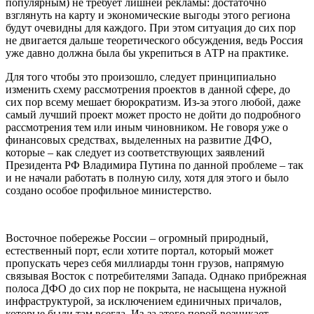
популярным) не требует лишней рекламы: достаточно
взглянуть на карту и экономические выгоды этого региона
будут очевидны для каждого. При этом ситуация до сих пор
не двигается дальше теоретического обсуждения, ведь Россия
уже давно должна была бы укрепиться в АТР на практике.
Для того чтобы это произошло, следует принципиально
изменить схему рассмотрения проектов в данной сфере, до
сих пор всему мешает бюрократизм. Из-за этого любой, даже
самый лучший проект может просто не дойти до подробного
рассмотрения тем или иным чиновником. Не говоря уже о
финансовых средствах, выделенных на развитие ДФО,
которые – как следует из соответствующих заявлений
Президента РФ Владимира Путина по данной проблеме – так
и не начали работать в полную силу, хотя для этого и было
создано особое профильное министерство.
Восточное побережье России – огромный природный,
естественный порт, если хотите портал, который может
пропускать через себя миллиарды тонн грузов, напрямую
связывая Восток с потребителями Запада. Однако прибрежная
полоса ДФО до сих пор не покрыта, не насыщена нужной
инфраструктурой, за исключением единичных причалов,
которые были там всегда. Из-за этого порой возникает