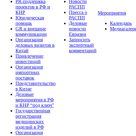
PR-поддержка
Новости
проектов в РФ и
РАСПП
КНР
Пресса о
Мероприятия
Юридическая
РАСПП
помощь
Деловые
Календарь
GR и внешние
новости
Медиагалер
коммуникации
Евразии
Организация
Запросить
деловых визитов в
экспертный
Китай
комментарий
Привлечение
инвестиций
Организация
импортных
поставок
Представительство
в Китае
Деловые
мероприятия в РФ
и КНР “под ключ”
Государственная
регистрация
медицинских
изделий в РФ
Организация