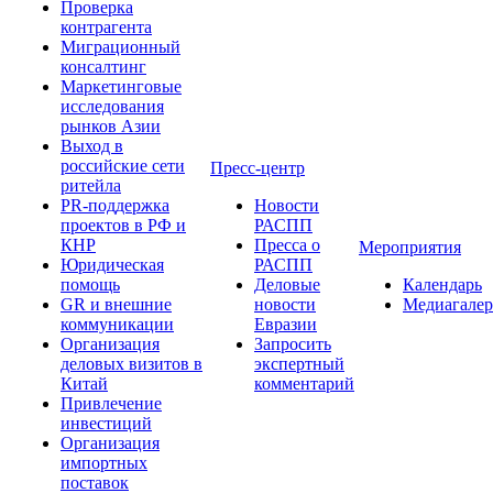
Проверка
контрагента
Миграционный
консалтинг
Маркетинговые
исследования
рынков Азии
Выход в
российские сети
Пресс-центр
ритейла
PR-поддержка
Новости
проектов в РФ и
РАСПП
КНР
Пресса о
Мероприятия
Юридическая
РАСПП
помощь
Деловые
Календарь
GR и внешние
новости
Медиагалер
коммуникации
Евразии
Организация
Запросить
деловых визитов в
экспертный
Китай
комментарий
Привлечение
инвестиций
Организация
импортных
поставок