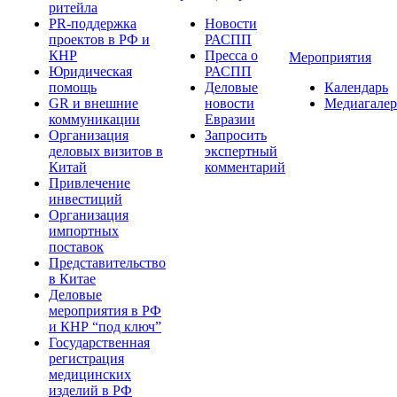
ритейла
PR-поддержка
Новости
проектов в РФ и
РАСПП
КНР
Пресса о
Мероприятия
Юридическая
РАСПП
помощь
Деловые
Календарь
GR и внешние
новости
Медиагалер
коммуникации
Евразии
Организация
Запросить
деловых визитов в
экспертный
Китай
комментарий
Привлечение
инвестиций
Организация
импортных
поставок
Представительство
в Китае
Деловые
мероприятия в РФ
и КНР “под ключ”
Государственная
регистрация
медицинских
изделий в РФ