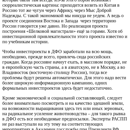
сюрреалистическая картина: приходится возить из Китая в
Россию тот же чугун через Африку, через Мыс Доброй
Надежды. С такой экономикой мы никуда не уедем. А ведь о
проекте соединения Востока и Запада через территорию
России говорится уже давно. Но реализация проекта
построения «Шелковой магистрали» ещё за горами. Хотя об
инвестиционной привлекательности этого проекта известно и
по учебникам истории.
Чтобы инвестпроекты в ДФО заработали на всю мощь,
необходимо, прежде всего, привлечь сюда российских
граждан. Когда россияне начнут ехать, в массовом порядке, не
в европейскую часть страны, а в азиатскую, не в Москву, а во
Владивосток (восточную столицу России), тогда все
проблемы будут решены автоматически. Для этого надо вести
более широкую информационную кампанию, одних
формальных инвестпроектов здесь будет недостаточно.
Кроме экономической и социальной составляющей, следует
более внимательно посмотреть и на качество здешней земли,
на возможности выращивания здесь тех или иных зерновых,
на радикальное усиление животноводства – для такого рывка
в ДФО есть все необходимые предпосылки. Эксперты РАСПП
не раз выступали на эту тему на соответствующих
мероприятиях в Академии госслужбы при Президенте РФ.