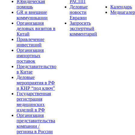
Юридическая
РАСПП
помощь
Деловые
Календарь
GR и внешние
новости
Медиагалер
коммуникации
Евразии
Организация
Запросить
деловых визитов в
экспертный
Китай
комментарий
Привлечение
инвестиций
Организация
импортных
поставок
Представительство
в Китае
Деловые
мероприятия в РФ
и КНР “под ключ”
Государственная
регистрация
медицинских
изделий в РФ
Организация
представительства
компании /
региона в России