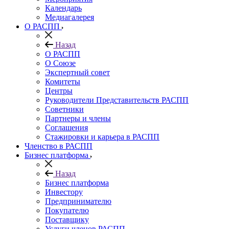
Календарь
Медиагалерея
О РАСПП
Назад
О РАСПП
О Союзе
Экспертный совет
Комитеты
Центры
Руководители Представительств РАСПП
Советники
Партнеры и члены
Соглашения
Стажировки и карьера в РАСПП
Членство в РАСПП
Бизнес платформа
Назад
Бизнес платформа
Инвестору
Предпринимателю
Покупателю
Поставщику
Услуги членов РАСПП