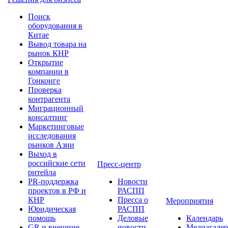
Поиск
оборудования в
Китае
Вывод товара на
рынок КНР
Открытие
компании в
Гонконге
Проверка
контрагента
Миграционный
консалтинг
Маркетинговые
исследования
рынков Азии
Выход в
российские сети
Пресс-центр
ритейла
PR-поддержка
Новости
проектов в РФ и
РАСПП
КНР
Пресса о
Мероприятия
Юридическая
РАСПП
помощь
Деловые
Календарь
GR и внешние
новости
Медиагалер