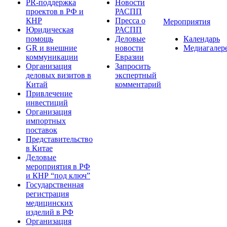
PR-поддержка
Новости
проектов в РФ и
РАСПП
КНР
Пресса о
Мероприятия
Юридическая
РАСПП
помощь
Деловые
Календарь
GR и внешние
новости
Медиагалер
коммуникации
Евразии
Организация
Запросить
деловых визитов в
экспертный
Китай
комментарий
Привлечение
инвестиций
Организация
импортных
поставок
Представительство
в Китае
Деловые
мероприятия в РФ
и КНР “под ключ”
Государственная
регистрация
медицинских
изделий в РФ
Организация