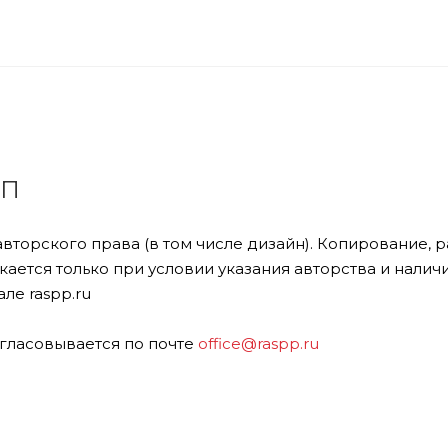
ПП
авторского права (в том числе дизайн). Копирование,
ается только при условии указания авторства и налич
ле raspp.ru
гласовывается по почте
office@raspp.ru