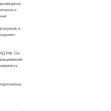
 проведено
олчком к
нные
 форумов и
людьми»-
ИД РФ. Он
наращивания
 надеюсь
предложены