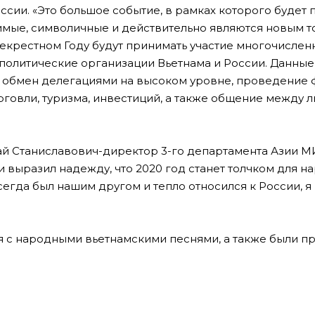
ссии. «Это большое событие, в рамках которого будет
имые, символичные и действительно являются новым т
рекрестном Году будут принимать участие многочисле
политические организации Вьетнама и России. Данные
о и обмен делегациями на высоком уровне, проведение
овли, туризма, инвестиций, а также общение между 
й Станиславович-директор 3-го департамента Азии М
и выразил надежду, что 2020 год станет толчком для 
егда был нашим другом и тепло относился к России, я
я с народными вьетнамскими песнями, а также были 