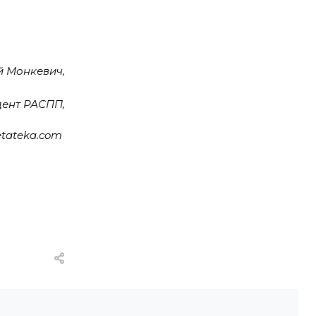
й Монкевич,
дент РАСПП,
etateka.com