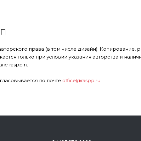
ПП
авторского права (в том числе дизайн). Копирование,
ается только при условии указания авторства и налич
ле raspp.ru
гласовывается по почте
office@raspp.ru