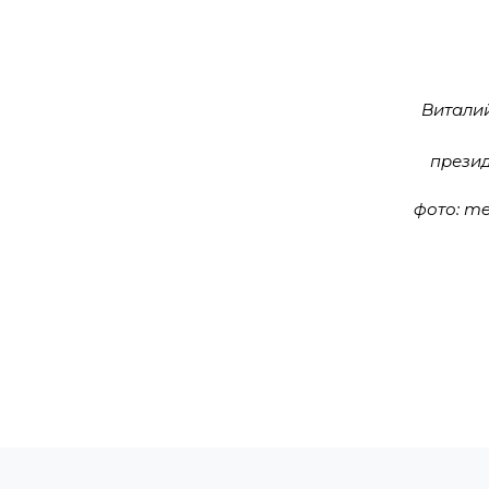
Витали
прези
фото: m