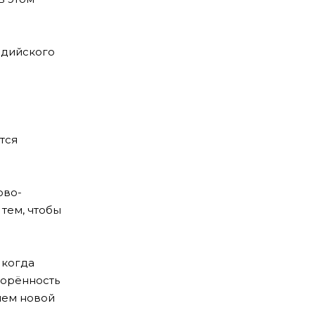
ндийского
тся
ово-
тем, чтобы
 когда
ворённость
ием новой