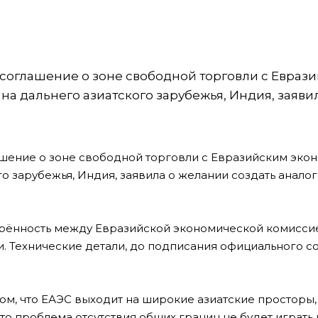
 соглашение о зоне свободной торговли с Евраз
а дальнего азиатского зарубежья, Индия, заяви
ашение о зоне свободной торговли с Евразийским эк
го зарубежья, Индия, заявила о желании создать анало
орённость между Евразийской экономической комиссие
 Технические детали, до подписания официального с
ом, что ЕАЭС выходит на широкие азиатские просторы,
то проблема отсутствия общих границ не будет играть 