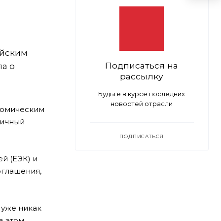
ийским
Подписаться на
ла о
рассылку
Будьте в курсе последних
новостей отрасли
ономическим
гичный
ПОДПИСАТЬСЯ
й (ЕЭК) и
оглашения,
 уже никак
в этом