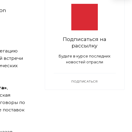
ion
Подписаться на
рассылку
легацию
Будьте в курсе последних
ой встречи
новостей отрасли
ических
ПОДПИСАТЬСЯ
та»
,
ская
еговоры по
е поставок
казал