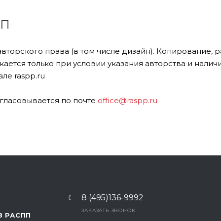
ПП
авторского права (в том числе дизайн). Копирование,
ается только при условии указания авторства и налич
ле raspp.ru
гласовывается по почте
office@raspp.ru
8 (495)136-9992
ЗАКАЗАТЬ ЗВОНОК
В РАСПП