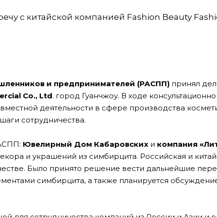
речу с китайской компанией Fashion Beauty Fash
шленников и предпринимателей (РАСПП)
принял де
cial Co., Ltd
. город Гуанчжоу. В ходе консультационн
вместной деятельности в сфере производства космет
шаги сотрудничества.
РАСПП:
Ювелирный Дом Кабаровских
и
компания «Ли
кора и украшений из симбирцита. Российская и китай
честве. Было принято решение вести дальнейшие пер
ментами симбирцита, а также планируется обсуждени
й для сотрудничества компаний из России и Азии и о