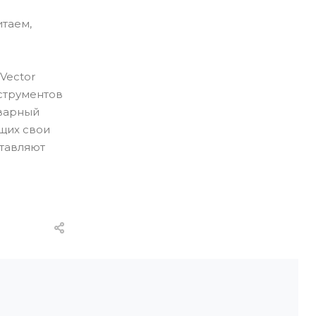
итаем,
Vector
нструментов
оварный
щих свои
ставляют