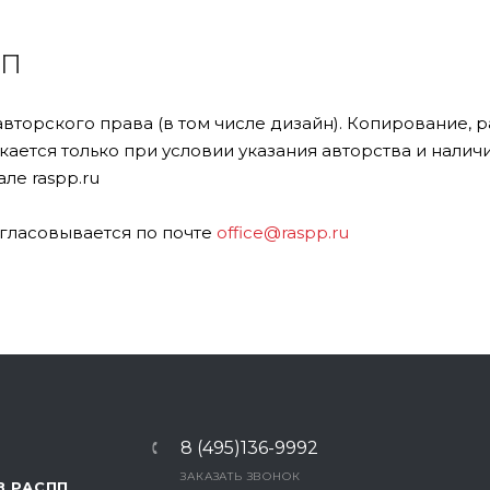
ПП
авторского права (в том числе дизайн). Копирование,
ается только при условии указания авторства и налич
ле raspp.ru
гласовывается по почте
office@raspp.ru
8 (495)136-9992
ЗАКАЗАТЬ ЗВОНОК
В РАСПП