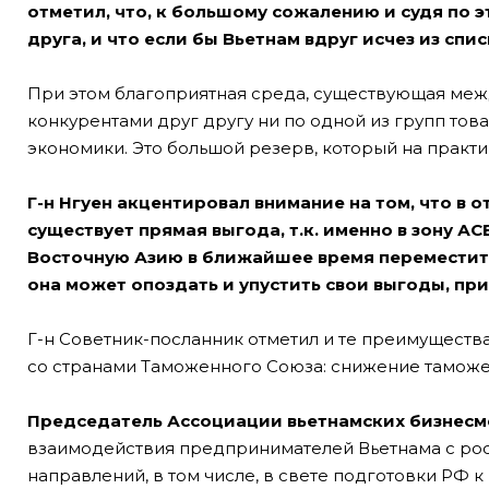
отметил, что, к большому сожалению и судя по э
друга, и что если бы Вьетнам вдруг исчез из спи
При этом благоприятная среда, существующая между
конкурентами друг другу ни по одной из групп то
экономики. Это большой резерв, который на практик
Г-н Нгуен акцентировал внимание на том, что в
существует прямая выгода, т.к. именно в зону А
Восточную Азию в ближайшее время переместитс
она может опоздать и упустить свои выгоды, пр
Г-н Советник-посланник отметил и те преимущества
со странами Таможенного Союза: снижение таможе
Председатель Ассоциации вьетнамских бизнесм
взаимодействия предпринимателей Вьетнама с ро
направлений, в том числе, в свете подготовки РФ к