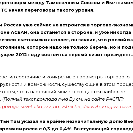
 переговоры между Таможенным Союзом и Вьетнамом
 ТС начал переговоры такого уровня.
ли Россия уже сейчас не встроится в торгово-эконо
оне АСЕАН, она останется в стороне, и уже никогда
езисы вьетнамских коллег, он заявил, что российск
тоянием, которое надо не только беречь, но и под
екущем 2012 году состоится первый визит президент
ветил состояние и конкретные параметры торгового
трудности и возможности, существующие в этом процес
о том, что в настоящий момент создаётся наиболее
 (
Полный текст доклада г-на Ву см. на сайте РАСПП:
orgovogo_sovetnika_srv_na_vstreche_delovyh_krugov_rossii
Тьи Там указал на крайне незначительную долю Вье
время выросла с 0,3 до 0,4%. Выступающей справед