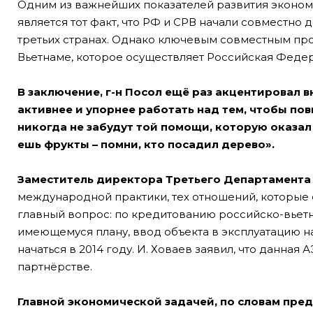
Одним из важнейших показателей развития эконом
является тот факт, что РФ и СРВ начали совместно 
третьих странах. Однако ключевым совместным про
Вьетнаме, которое осуществляет Российская Федер
В заключение, г-н Посол ещё раз акцентировал 
активнее и упорнее работать над тем, чтобы по
никогда не забудут той помощи, которую оказал
ешь фрукты – помни, кто посадил дерево».
Заместитель директора Третьего Департамент
международной практики, тех отношений, которые 
главный вопрос: по кредитованию российско-вьетн
имеющемуся плану, ввод объекта в эксплуатацию н
начаться в 2014 году. И. Ховаев заявил, что данна
партнёрстве.
Главной экономической задачей, по словам пре