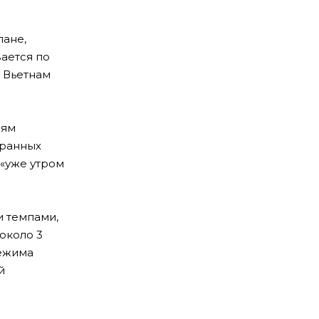
лане,
вается по
, Вьетнам
.
иям
транных
«уже утром
и темпами,
около 3
режима
й