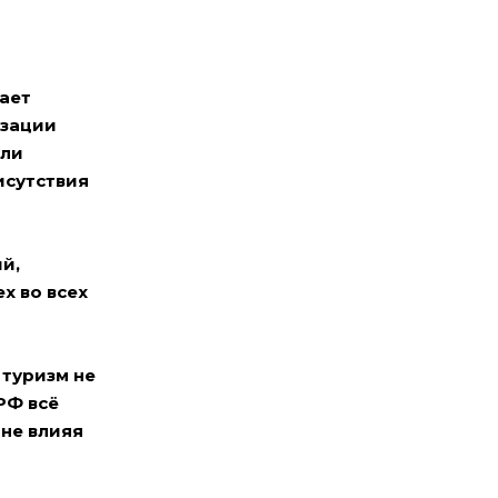
ает
изации
оли
исутствия
й,
х во всех
 туризм не
РФ всё
 не влияя