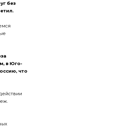
уг без
метил.
емся
ные
юза
м, в Юго-
оссию, что
одействии
еж.
вых