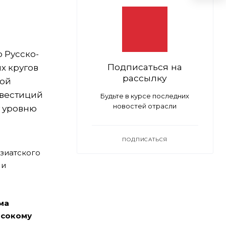
 Русско-
Подписаться на
х кругов
рассылку
ной
нвестиций
Будьте в курсе последних
новостей отрасли
у уровню
ПОДПИСАТЬСЯ
зиатского
 и
ма
ысокому