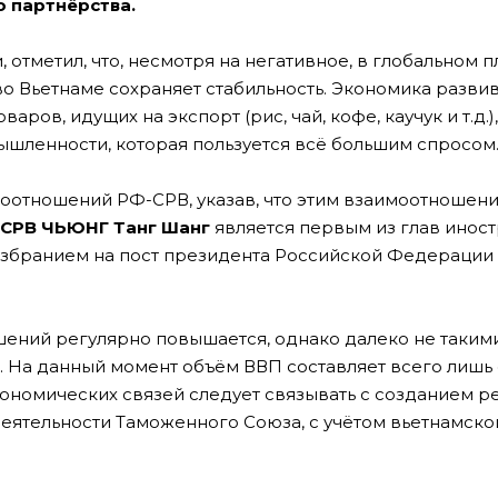
 партнёрства.
, отметил, что, несмотря на негативное, в глобальном п
во Вьетнаме сохраняет стабильность. Экономика разви
ов, идущих на экспорт (рис, чай, кофе, каучук и т.д.)
ышленности, которая пользуется всё большим спросом
оотношений РФ-СРВ, указав, что этим взаимоотношен
 СРВ ЧЬЮНГ Танг Шанг
является первым из глав инос
избранием на пост президента Российской Федерации 
ений регулярно повышается, однако далеко не таким
. На данный момент объём ВВП составляет всего лишь 
экономических связей следует связывать с созданием 
деятельности Таможенного Союза, с учётом вьетнамско