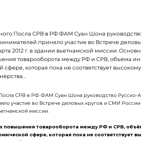
го Посла СРВ в РФ ФАМ Суан Шона руководство
нимателей приняло участие во Встрече деловы
рта 2012 г. в здании вьетнамской миссии. Основ
шения товарооборота между РФ и СРВ, объёма и
 сфере, которая пока не соответствует высоком
ёрства...
осла СРВ в РФ ФАМ Суан Шона руководство Русско-А
ло участие во Встрече деловых кругов и СМИ России
вьетнамской миссии.
ях повышения товарооборота между РФ и СРВ, объё
омической сфере, которая пока не соответствует в