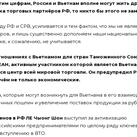
тим цифрам, Россия и Вьетнам вполне могут жить др
ска торговых партнёров РФ, то никто бы этого не за
 РФ и СРВ, усиливается и тем фактом, что мы не явля
варов, и лишь существенно дополняем наши националь
е, к сожалению, не учитывается.
 отношениях с Вьетнамом для стран Таможенного Со
СЕАН, активным участником которой является Вьетна
я центр всей мировой торговли. Он предупредил Р
ичём не только экономические.
, которые могут возникнуть для Вьетнама в его взаим
нных пошлин и увеличение поставок продукции за руб
енов в РФ ЛЕ Чыонг Шон
выступил за активизацию
ссийскими предпринимателями по целому ряду ключе
 вступлению в ВТО.