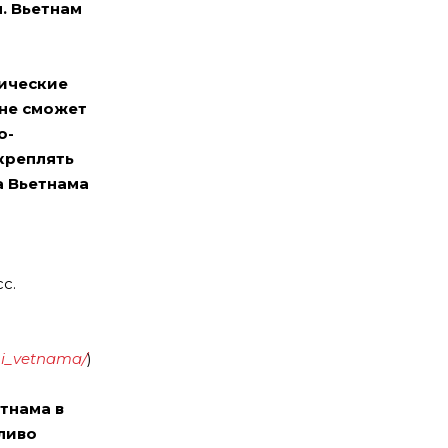
. Вьетнам
мические
 не сможет
о-
креплять
а Вьетнама
с.
_i_vetnama/
)
тнама в
ливо