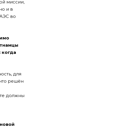
ой миссии,
но и в
 АЭС во
димо
етнамцы
: когда
ость, для
 что решён
сте должны
 новой