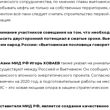
ического сотрудничества, по мнению главы вьетнамск
добывать нефть не только на собственных территориях, 
ектом всё-таки следует считать строительство первой
ация.
внимание участников совещания на том, что необхо
высить двусторонний потенциал в сжатые сроки. Вь
 им народ России: «Вьетнамская пословица говорит
а Азии МИД РФ Игорь ХОВАЕВ
также указал на уникальн
существуют между Россией и Вьетнамом. Он сообщил,
амского атомного энергетического проекта. Согласно
амечен на 2020 год, а подготовительные работы на ме
я АЭС – это новая мощная опора в нашем стратегическом
дставителя МИД РФ, является создание качественно