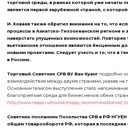
торговой среды, в рамках которой уже начаты
является первой зарубежной страной, с которой
И. Ховаев также обратил внимание на то, что ес
процессы в Азиатско-Тихоокеанском регионе и з
наверстать упущенных возможностей. Повторяя т
вьетнамские отношения являются бесценным дос
новыми проектами. Следует учесть и то, что в т
в Россию.
Торговый Советник СРВ ВУ
Ван Куанг
подробно ос
взаимодействия между двумя странами, указав на 
Основным тезисом выступления стало напоминание 
благоприятная среда для бизнесменов обеих стран.
http://www.raspp.ru/novosti/raspp_ekonomika/doklad_t
Советник-посланник Посольства СРВ в РФ НГУЕН 
общем товарообороте РФ, которая в последнее 