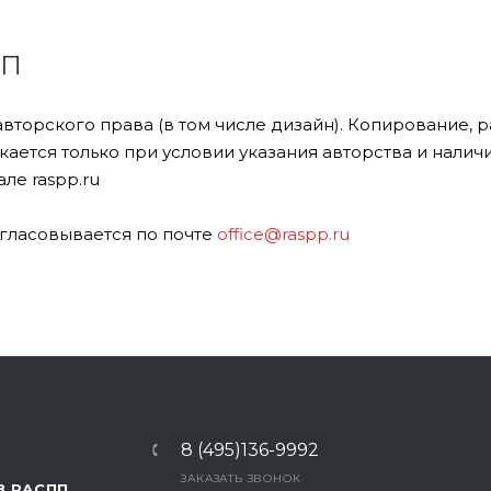
ПП
авторского права (в том числе дизайн). Копирование,
ается только при условии указания авторства и налич
ле raspp.ru
гласовывается по почте
office@raspp.ru
8 (495)136-9992
ЗАКАЗАТЬ ЗВОНОК
В РАСПП