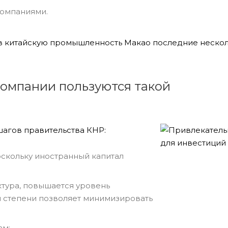
компаниями.
и в китайскую промышленность Макао последние нескол
компании пользуются такой
шагов правительства КНР:
оскольку иностранный капитал
тура, повышается уровень
ой степени позволяет минимизировать
ам;