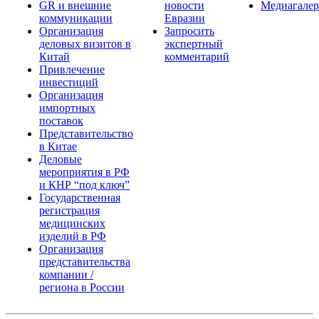
GR и внешние
новости
Медиагалер
коммуникации
Евразии
Организация
Запросить
деловых визитов в
экспертный
Китай
комментарий
Привлечение
инвестиций
Организация
импортных
поставок
Представительство
в Китае
Деловые
мероприятия в РФ
и КНР “под ключ”
Государственная
регистрация
медицинских
изделий в РФ
Организация
представительства
компании /
региона в России