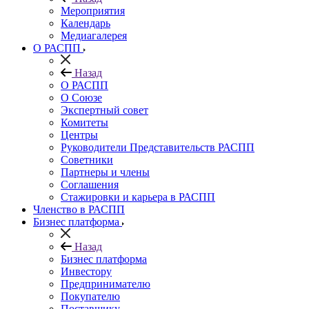
Мероприятия
Календарь
Медиагалерея
О РАСПП
Назад
О РАСПП
О Союзе
Экспертный совет
Комитеты
Центры
Руководители Представительств РАСПП
Советники
Партнеры и члены
Соглашения
Стажировки и карьера в РАСПП
Членство в РАСПП
Бизнес платформа
Назад
Бизнес платформа
Инвестору
Предпринимателю
Покупателю
Поставщику