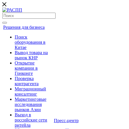
Решения для бизнеса
Поиск
оборудования в
Китае
Вывод товара на
рынок КНР
Открытие
компании в
Гонконге
Проверка
контрагента
Миграционный
консалтинг
Маркетинговые
исследования
рынков Азии
Выход в
российские сети
Пресс-центр
ритейла