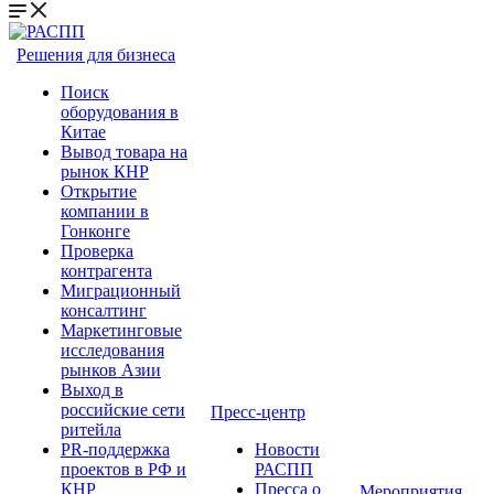
Решения для бизнеса
Поиск
оборудования в
Китае
Вывод товара на
рынок КНР
Открытие
компании в
Гонконге
Проверка
контрагента
Миграционный
консалтинг
Маркетинговые
исследования
рынков Азии
Выход в
российские сети
Пресс-центр
ритейла
PR-поддержка
Новости
проектов в РФ и
РАСПП
КНР
Пресса о
Мероприятия