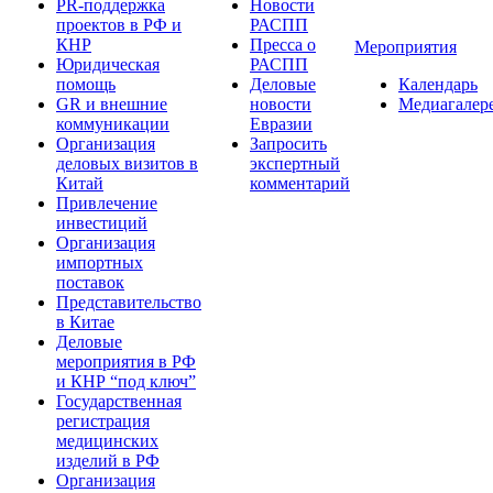
PR-поддержка
Новости
проектов в РФ и
РАСПП
КНР
Пресса о
Мероприятия
Юридическая
РАСПП
помощь
Деловые
Календарь
GR и внешние
новости
Медиагалер
коммуникации
Евразии
Организация
Запросить
деловых визитов в
экспертный
Китай
комментарий
Привлечение
инвестиций
Организация
импортных
поставок
Представительство
в Китае
Деловые
мероприятия в РФ
и КНР “под ключ”
Государственная
регистрация
медицинских
изделий в РФ
Организация