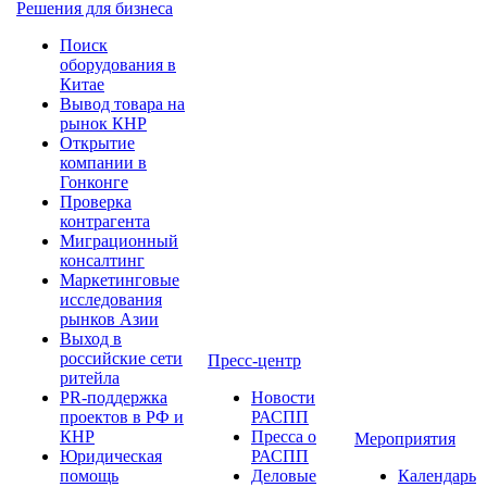
Решения для бизнеса
Поиск
оборудования в
Китае
Вывод товара на
рынок КНР
Открытие
компании в
Гонконге
Проверка
контрагента
Миграционный
консалтинг
Маркетинговые
исследования
рынков Азии
Выход в
российские сети
Пресс-центр
ритейла
PR-поддержка
Новости
проектов в РФ и
РАСПП
КНР
Пресса о
Мероприятия
Юридическая
РАСПП
помощь
Деловые
Календарь