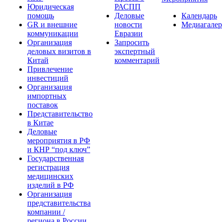
Юридическая
РАСПП
помощь
Деловые
Календарь
GR и внешние
новости
Медиагалер
коммуникации
Евразии
Организация
Запросить
деловых визитов в
экспертный
Китай
комментарий
Привлечение
инвестиций
Организация
импортных
поставок
Представительство
в Китае
Деловые
мероприятия в РФ
и КНР “под ключ”
Государственная
регистрация
медицинских
изделий в РФ
Организация
представительства
компании /
региона в России