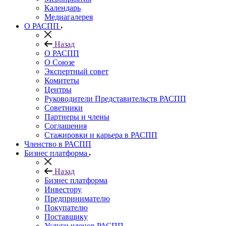
Календарь
Медиагалерея
О РАСПП
Назад
О РАСПП
О Союзе
Экспертный совет
Комитеты
Центры
Руководители Представительств РАСПП
Советники
Партнеры и члены
Соглашения
Стажировки и карьера в РАСПП
Членство в РАСПП
Бизнес платформа
Назад
Бизнес платформа
Инвестору
Предпринимателю
Покупателю
Поставщику
Услуги членов РАСПП