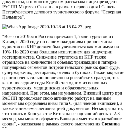
документы, и о многом другом рассказала вице-президент
РАСПП Мкртчян Сюзанна в рамках первого дня I Санкт-
Петербургского делового туристического форума “Северная
Пальмира”.
“Всего в 2019-м в Россию приехали 1,5 млн туристов из
Китая, в 2020 году по нашим ожиданиям прирост числа
туристов из КНР должен был увеличиться как минимум на
10%. Но 2020 стал большим испытанием для индустрии
гостеприимства. Снижение турпотока из КНР также
отразилось на количестве и объемах транзакций в пятерке
популярных сегментов потребительского рынка: фаст-фуде,
супермаркетах, ресторанах, отелях и бутиках. Также закрытие
границ очень сильно повлияло на российских граждан, так
как в последние годы Китай стал одним из основных
туристических, медицинских и образовательных
направлений. При этом, мы не унываем. Визовый центр при
РАСПП продолжает свою активную работу: на данный
момент мы оформляем визы типа С (для членов экипажей), а
также занимаемся легализацией документов. Несмотря на то,
что запись в Консульстве Китая на сегодняшний день за 2-3
месяца, мы можем оформить Ваши документы в кратчайшие
сроки”, - рассказала в рамках своего выступления
Сюзанна