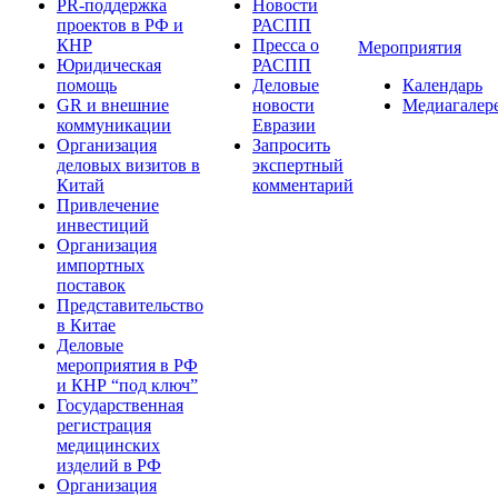
PR-поддержка
Новости
проектов в РФ и
РАСПП
КНР
Пресса о
Мероприятия
Юридическая
РАСПП
помощь
Деловые
Календарь
GR и внешние
новости
Медиагалер
коммуникации
Евразии
Организация
Запросить
деловых визитов в
экспертный
Китай
комментарий
Привлечение
инвестиций
Организация
импортных
поставок
Представительство
в Китае
Деловые
мероприятия в РФ
и КНР “под ключ”
Государственная
регистрация
медицинских
изделий в РФ
Организация