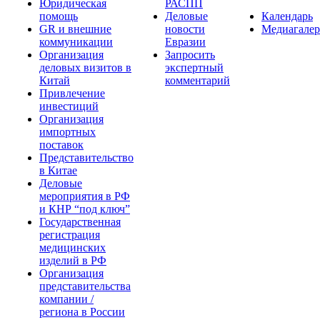
Юридическая
РАСПП
помощь
Деловые
Календарь
GR и внешние
новости
Медиагалер
коммуникации
Евразии
Организация
Запросить
деловых визитов в
экспертный
Китай
комментарий
Привлечение
инвестиций
Организация
импортных
поставок
Представительство
в Китае
Деловые
мероприятия в РФ
и КНР “под ключ”
Государственная
регистрация
медицинских
изделий в РФ
Организация
представительства
компании /
региона в России