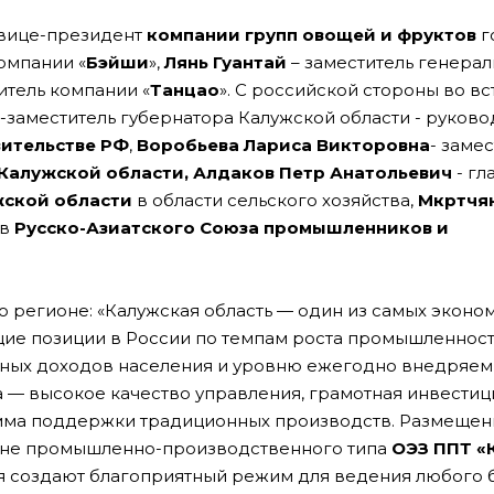
 вице-президент
компании групп овощей и фруктов
г
омпании «
Бэйши
»,
Лянь
Гуантай
– заместитель генера
итель компании «
Танцао
». С российской стороны во в
-заместитель губернатора Калужской области - руково
вительстве РФ
,
Воробьева
Лариса Викторовна
- заме
 Калужской области, Алдаков Петр Анатольевич
- гл
жской области
в области сельского хозяйства,
Мкртчя
в
Русско-Азиатского Союза промышленников и
о регионе: «Калужская область — один из самых эконо
щие позиции в России по темпам роста промышленност
льных доходов населения и уровню ежегодно внедряем
 — высокое качество управления, грамотная инвести
мма поддержки традиционных производств. Размещен
зоне промышленно-производственного типа
ОЭЗ ППТ «
я создают благоприятный режим для ведения любого 