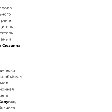
орода
льного
стрече
дитель
ститель
авный
н
Сюзанна
мически
и, объёмам
ых в
ционная
ие в
Калуга»
,
бизнеса.