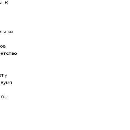
а. В
альных
тов
ентство
т у
двумя
 бы