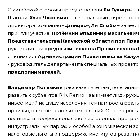
С китайской стороны присутствовали
Ли
Гуанцзы
–
Шанхай,
Хуан
Чжэньмин
– генеральный директор к
директора компания «
Цзянцао
»,
Ли
Сяобо
– замест
приняли участие:
Потёмкин Владимир Васильевич
Представительства Калужской области при Пра
руководителя
представительства Правительства
специалист
Администрации Правительства Калу
- руководитель департамента специальных проекто
предпринимателей
.
Владимир
Потёмкин
рассказал членам делегации 
развитых субъектов РФ. Регион занимает лидирую
инвестиций на душу населения, темпам роста реа
производство передовых технологий. Основа роста
политика и профессионально выстроенная програ
индустриальных парках и особой экономической 
налоговые льготы и поддержка институтов развити