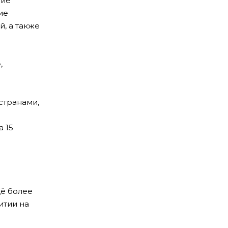
ние
ие
, а также
,
странами,
 15
щё более
итии на