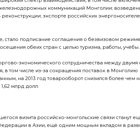
 широкий спектр взаимодействия, в том числе включе
 железнодорожных коммуникаций Монголии; возведен
 реконструкции; экспорте российских энергоносителей
е, стало подписание соглашения о безвизовом режиме
ещения обеих стран с целью туризма, работы, учёбы.
торгово-экономического сотрудничества между двумя 
я, в том числе из-за сокращения поставок в Монголию
ным, на 2013 год товарооборот снизился более чем на
1,62 млрд долл.
явшегося визита российско-монгольские связи станут е
едерации в Азии, ещё одним мощным вкладом в разв