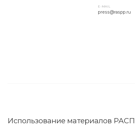
E-MAIL
press
@raspp.ru
Использование материалов РАС