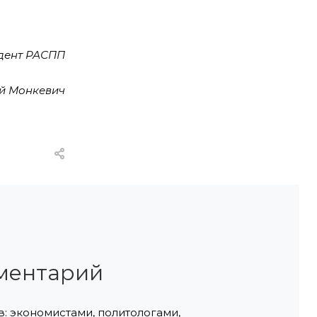
дент РАСПП
й Монкевич
ментарий
: экономистами, политологами,