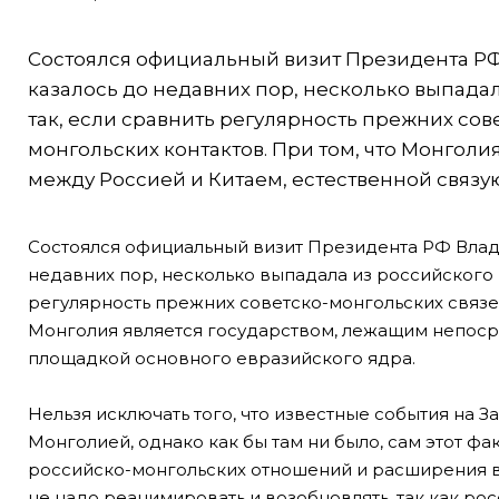
Состоялся официальный визит Президента РФ 
казалось до недавних пор, несколько выпадал
так, если сравнить регулярность прежних сов
монгольских контактов. При том, что Монгол
между Россией и Китаем, естественной связу
Состоялся официальный визит Президента РФ Влади
недавних пор, несколько выпадала из российского п
регулярность прежних советско-монгольских связей
Монголия является государством, лежащим непоср
площадкой основного евразийского ядра.
Нельзя исключать того, что известные события на 
Монголией, однако как бы там ни было, сам этот ф
российско-монгольских отношений и расширения в
не надо реанимировать и возобновлять, так как ро