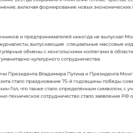
лнение, включая формирование новых экономических 
ленников и предпринимателей никогда не выпускал Мо
, журналисты, выпускающие специальные массовые изд
гулярные обмены с монгольскими коллегами в област
гуманитарно-культурного сотрудничества.
речи Президента Владимира Путина и Президента Мон
ита стало празднование 75-й годовщины победы сове
хин-Гол, что также стало определённым символом, с у
но-техническое сотрудничество стало заявление РФ 