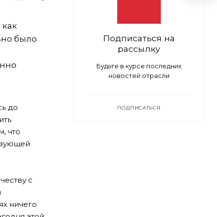
 как
Подписаться на
ьно было
рассылку
енно
Будьте в курсе последних
новостей отрасли
сь до
ПОДПИСАТЬСЯ
ить
, что
язующей
честву с
и
ях ничего
егодня этой