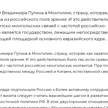
Владимира Путина в Монголию, страну, которая,
а из российского поля зрения. И это действител
етско-монгольских связей с частотой российско-
ия является государством, лежащим непосредств
ющей площадкой основного евразийского ядра...
мира Путина в Монголию, страну, которая, как казало
оля зрения. И это действительно было так, если сравн
 с частотой российско-монгольских контактов. При том
едственно между Россией и Китаем, естественной св
Западе подтолкнули Россию к более активному сотрудни
акт визита следует считать важнейшим шагом в развити
осточной политики РФ. В этих двусторонних отношени
ссияне всегда сохраняли к Монголии тёплые чувства. С