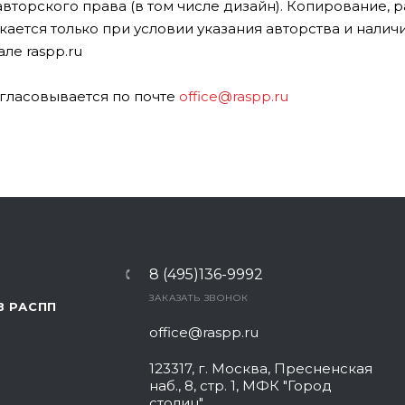
авторского права (в том числе дизайн). Копирование,
ается только при условии указания авторства и налич
ле raspp.ru
гласовывается по почте
office@raspp.ru
8 (495)136-9992
ЗАКАЗАТЬ ЗВОНОК
В РАСПП
office@raspp.ru
123317, г. Москва, Пресненская
наб., 8, стр. 1, МФК "Город
столиц"