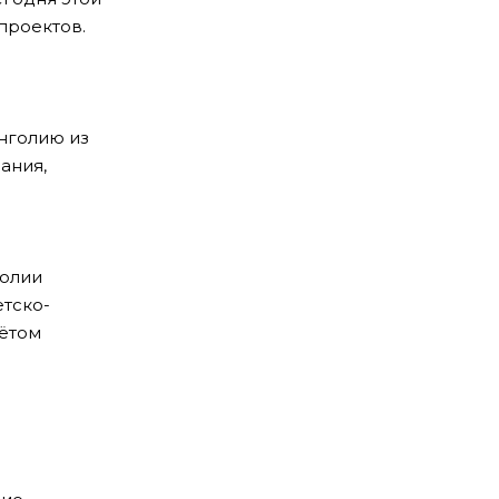
проектов.
нголию из
ания,
и
голии
тско-
чётом
о