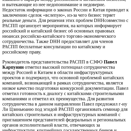
и вытекающие из нее недопонимание и недоверие.
Недостаток информации о законах России и Китая приводит к
заключению сделок «вслепую», из-за чего бизнес теряет
реальные деньги. Для решения этих проблем DHHсовместно с
РАСПП организует мероприятия, на которых информирует
российский и китайский бизнес об основных правовых
нюансах российско-китайского торгово-экономического
сотрудничества. Также DHH предоставляет для членов
РАСПП бесплатные консультации по китайскому и
российскому праву.
Руководитель представительства РАСПП в СЗФО
Павел
Карпунин
отметил высокий потенциал сотрудничества
между Россией и Китаем в области инфраструктурных
проектов и подчеркнул, что основной проблемой китайских
компаний, возникающей в рамках сотрудничества, является
низкое качество подготовки конкурсной документации. Павел
отметил готовность к диалогу с китайскими строительными
компаниями и отметил их преимущества. Для развития
сотрудничества в данном направлении Павел предложил г-ну
Ли Цзиньюаню под эгидой РАСПП организовать семинар для
китайских строительных и инфраструктурных компаний с
приглашением представителей федеральных и региональных
органов исполнительной власти, отвечающих за
инфраструктуру, крупнейших государственных банков и