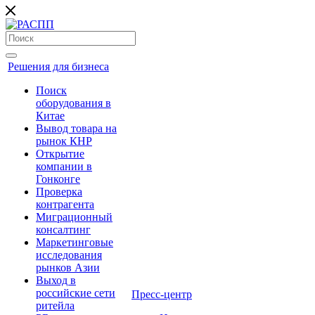
Решения для бизнеса
Поиск
оборудования в
Китае
Вывод товара на
рынок КНР
Открытие
компании в
Гонконге
Проверка
контрагента
Миграционный
консалтинг
Маркетинговые
исследования
рынков Азии
Выход в
российские сети
Пресс-центр
ритейла