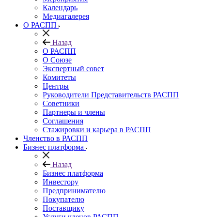
Календарь
Медиагалерея
О РАСПП
Назад
О РАСПП
О Союзе
Экспертный совет
Комитеты
Центры
Руководители Представительств РАСПП
Советники
Партнеры и члены
Соглашения
Стажировки и карьера в РАСПП
Членство в РАСПП
Бизнес платформа
Назад
Бизнес платформа
Инвестору
Предпринимателю
Покупателю
Поставщику
Услуги членов РАСПП