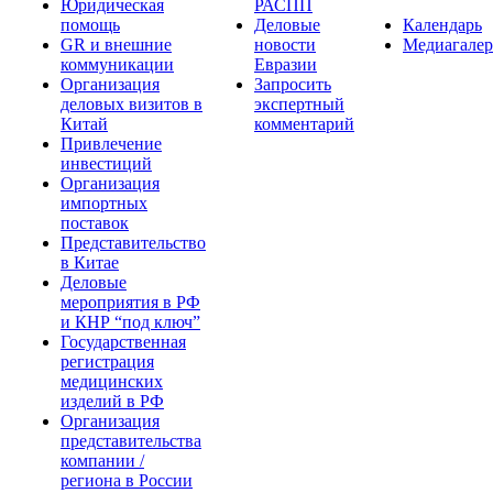
Юридическая
РАСПП
помощь
Деловые
Календарь
GR и внешние
новости
Медиагалер
коммуникации
Евразии
Организация
Запросить
деловых визитов в
экспертный
Китай
комментарий
Привлечение
инвестиций
Организация
импортных
поставок
Представительство
в Китае
Деловые
мероприятия в РФ
и КНР “под ключ”
Государственная
регистрация
медицинских
изделий в РФ
Организация
представительства
компании /
региона в России