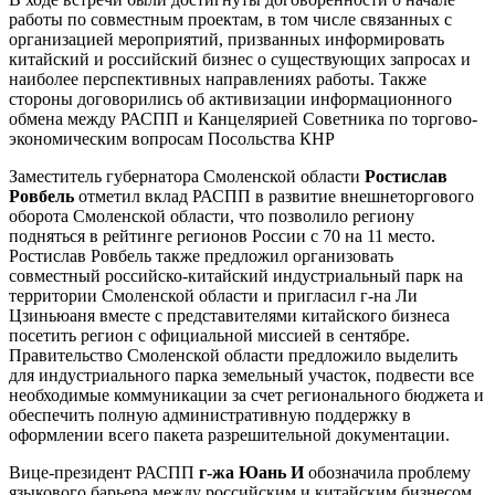
работы по совместным проектам, в том числе связанных с
организацией мероприятий, призванных информировать
китайский и российский бизнес о существующих запросах и
наиболее перспективных направлениях работы. Также
стороны договорились об активизации информационного
обмена между РАСПП и Канцелярией Советника по торгово-
экономическим вопросам Посольства КНР
Заместитель губернатора Смоленской области
Ростислав
Ровбель
отметил вклад РАСПП в развитие внешнеторгового
оборота Смоленской области, что позволило региону
подняться в рейтинге регионов России с 70 на 11 место.
Ростислав Ровбель также предложил организовать
совместный российско-китайский индустриальный парк на
территории Смоленской области и пригласил г-на Ли
Цзиньюаня вместе с представителями китайского бизнеса
посетить регион с официальной миссией в сентябре.
Правительство Смоленской области предложило выделить
для индустриального парка земельный участок, подвести все
необходимые коммуникации за счет регионального бюджета и
обеспечить полную административную поддержку в
оформлении всего пакета разрешительной документации.
Вице-президент РАСПП
г-жа Юань И
обозначила проблему
языкового барьера между российским и китайским бизнесом,