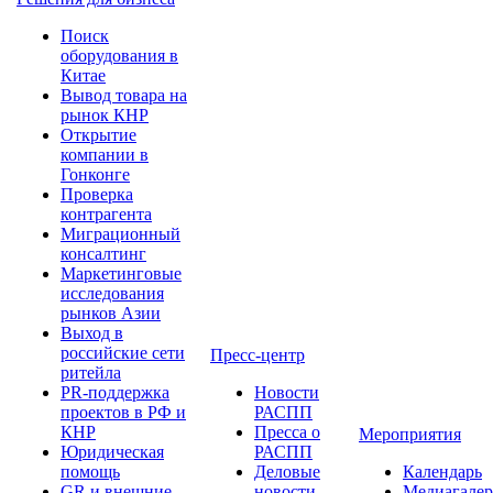
Поиск
оборудования в
Китае
Вывод товара на
рынок КНР
Открытие
компании в
Гонконге
Проверка
контрагента
Миграционный
консалтинг
Маркетинговые
исследования
рынков Азии
Выход в
российские сети
Пресс-центр
ритейла
PR-поддержка
Новости
проектов в РФ и
РАСПП
КНР
Пресса о
Мероприятия
Юридическая
РАСПП
помощь
Деловые
Календарь
GR и внешние
новости
Медиагалер