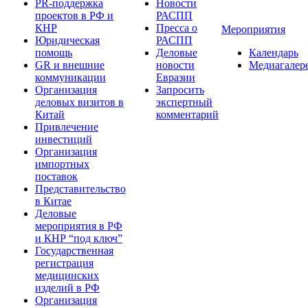
PR-поддержка
Новости
проектов в РФ и
РАСПП
КНР
Пресса о
Мероприятия
Юридическая
РАСПП
помощь
Деловые
Календарь
GR и внешние
новости
Медиагалер
коммуникации
Евразии
Организация
Запросить
деловых визитов в
экспертный
Китай
комментарий
Привлечение
инвестиций
Организация
импортных
поставок
Представительство
в Китае
Деловые
мероприятия в РФ
и КНР “под ключ”
Государственная
регистрация
медицинских
изделий в РФ
Организация