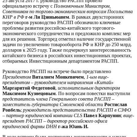
25 августа 2017 г. руководство РАСПП провело
официальную встречу с
Полномочным Министром,
Советником по торгово-экономическим вопросам Посольства
КНР в РФ
г-м Ли Цзиньюанем
. В рамках двухсторонних
переговоров руководство РАСПП обозначило ключевые
проблемы развития российско-китайского торгового-
экономического сотрудничества и предложило комплекс мер
для их решения. Торгпред отметил наличие государственной
задачи по увеличению товарооборота РФ и КНР до 250 млрд.
долларов к 2025 году. Также подчеркнул заинтересованность
китайского бизнеса в российских инвестиционных проектах,
отбираемых Инвестиционным департаментом РАСПП.
Руководство РАСПП на встрече было представлено
Президентом
Виталием Монкевичем
,
1-ым вице-
президентом – руководителем направления «Китай»
Маргаритой Федотовой
,
исполнительным директором
Максимом Кузнецовым
. По вопросам повестки выступили
представитель члена Генерального совета РАСПП –
заместитель губернатора Смоленской области
Ростислав
Ровбель
;
руководитель представительства РАСПП в СЗФО
– партнер юридической компании CLS
Павел Карпунин
;
вице-
президент РАСПП – директор российского офиса
юридической фирмы DHH
г-жа Юань И.
В ходе встречи были достигнуты договоренности о начале