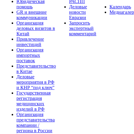
Юридическая
РАСПП
помощь
Деловые
Календарь
GR и внешние
новости
Медиагалер
коммуникации
Евразии
Организация
Запросить
деловых визитов в
экспертный
Китай
комментарий
Привлечение
инвестиций
Организация
импортных
поставок
Представительство
в Китае
Деловые
мероприятия в РФ
и КНР “под ключ”
Государственная
регистрация
медицинских
изделий в РФ
Организация
представительства
компании /
региона в России