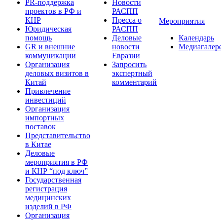
PR-поддержка
Новости
проектов в РФ и
РАСПП
КНР
Пресса о
Мероприятия
Юридическая
РАСПП
помощь
Деловые
Календарь
GR и внешние
новости
Медиагалер
коммуникации
Евразии
Организация
Запросить
деловых визитов в
экспертный
Китай
комментарий
Привлечение
инвестиций
Организация
импортных
поставок
Представительство
в Китае
Деловые
мероприятия в РФ
и КНР “под ключ”
Государственная
регистрация
медицинских
изделий в РФ
Организация