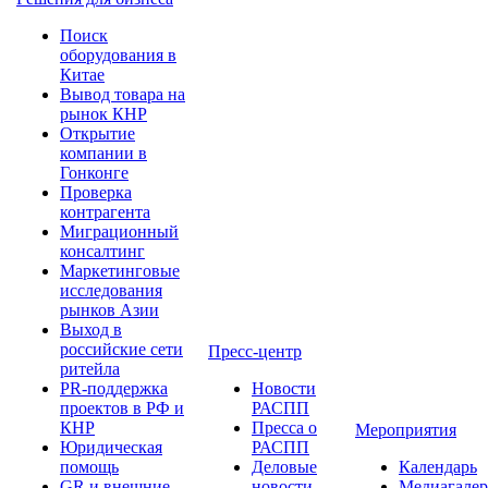
Поиск
оборудования в
Китае
Вывод товара на
рынок КНР
Открытие
компании в
Гонконге
Проверка
контрагента
Миграционный
консалтинг
Маркетинговые
исследования
рынков Азии
Выход в
российские сети
Пресс-центр
ритейла
PR-поддержка
Новости
проектов в РФ и
РАСПП
КНР
Пресса о
Мероприятия
Юридическая
РАСПП
помощь
Деловые
Календарь
GR и внешние
новости
Медиагалер