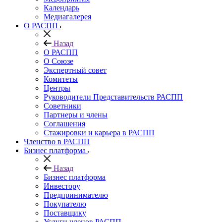
Календарь
Медиагалерея
О РАСПП
Назад
О РАСПП
О Союзе
Экспертный совет
Комитеты
Центры
Руководители Представительств РАСПП
Советники
Партнеры и члены
Соглашения
Стажировки и карьера в РАСПП
Членство в РАСПП
Бизнес платформа
Назад
Бизнес платформа
Инвестору
Предпринимателю
Покупателю
Поставщику
Услуги членов РАСПП