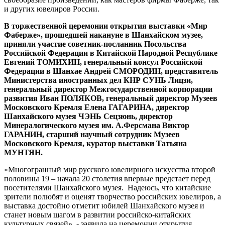
и других ювелиров России.
В торжественной церемонии открытия выставки «Мир
Фаберже», прошедшей накануне в Шанхайском музее,
приняли участие советник-посланник Посольства
Российской Федерации в Китайской Народной Республике
Евгений ТОМИХИН, генеральный консул Российской
Федерации в Шанхае Андрей СМОРОДИН, представитель
Министерства иностранных дел КНР СУНЬ Лицзи,
генеральный директор Межгосударственной корпорации
развития Иван ПОЛЯКОВ, генеральный директор Музеев
Московского Кремля Елена ГАГАРИНА, директор
Шанхайского музея ЧЭНЬ Сецзюнь, директор
Минералогического музея им. А.Ферсмана Виктор
ГАРАНИН, старший научный сотрудник Музеев
Московского Кремля, куратор выставки Татьяна
МУНТЯН.
«Многогранный мир русского ювелирного искусства второй
половины 19 – начала 20 столетия впервые предстает перед
посетителями Шанхайского музея. Надеюсь, что китайские
зрители полюбят и оценят творчество российских ювелиров, а
выставка достойно отметит юбилей Шанхайского музея и
станет новым шагом в развитии российско-китайских
культурных связей», - заявила на церемонии открытия