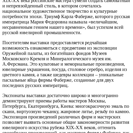
XIX-XX века российские мастера сумели создать самобытный
и непревзойденный стиль, в котором сочеталось
национальное художественное творчество и культурные
потребности эпохи. Триумф Карла Фаберже, которого русская
императрица Мария Федоровна называла «величайшим,
несравненным гением нашего времени», был успехом всей
русской ювелирной промышленности.
Посетителям выставки предоставляется редчайшая
возможность ознакомиться с предметами из экспозиции
Оружейной палаты, из богатейших фондов Музеев
Московского Кремля и Минералогического музея им.
А.Ферсмана. Это культовые и мемориальные произведения,
ювелирные украшения, посуда, столовое серебро, изделия из
цветного камня, а также шедевры коллекции – уникальные
пасхальные яйца фирмы Фаберже, созданные для двух
последних русских императриц.
Экспонаты выставки достаточно широко и многогранно
демонстрируют приемы работы мастеров Москвы,
Петербурга, Екатеринбурга, Киева: многокрасочную эмаль по
скани, виртуозную чеканку, жанровое литье, резьбу по камню.
Экспозиция произведений различных фирм и мастерских
позволяет выявить основные общие закономерности развития
ювелирного искусства рубежа ХIХ-ХХ веков, оттенить
своеобразие произведений, как мастеров фирмы Фаберже, так