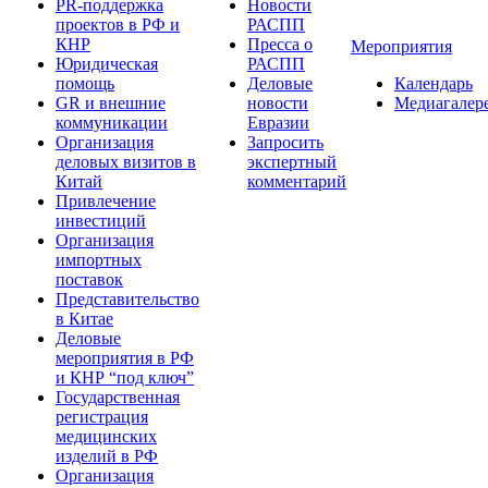
PR-поддержка
Новости
проектов в РФ и
РАСПП
КНР
Пресса о
Мероприятия
Юридическая
РАСПП
помощь
Деловые
Календарь
GR и внешние
новости
Медиагалер
коммуникации
Евразии
Организация
Запросить
деловых визитов в
экспертный
Китай
комментарий
Привлечение
инвестиций
Организация
импортных
поставок
Представительство
в Китае
Деловые
мероприятия в РФ
и КНР “под ключ”
Государственная
регистрация
медицинских
изделий в РФ
Организация