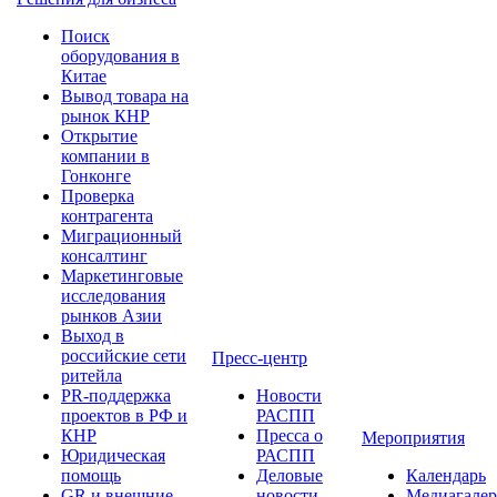
Поиск
оборудования в
Китае
Вывод товара на
рынок КНР
Открытие
компании в
Гонконге
Проверка
контрагента
Миграционный
консалтинг
Маркетинговые
исследования
рынков Азии
Выход в
российские сети
Пресс-центр
ритейла
PR-поддержка
Новости
проектов в РФ и
РАСПП
КНР
Пресса о
Мероприятия
Юридическая
РАСПП
помощь
Деловые
Календарь
GR и внешние
новости
Медиагалер