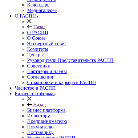
Календарь
Медиагалерея
О РАСПП
Назад
О РАСПП
О Союзе
Экспертный совет
Комитеты
Центры
Руководители Представительств РАСПП
Советники
Партнеры и члены
Соглашения
Стажировки и карьера в РАСПП
Членство в РАСПП
Бизнес платформа
Назад
Бизнес платформа
Инвестору
Предпринимателю
Покупателю
Поставщику
Услуги членов РАСПП