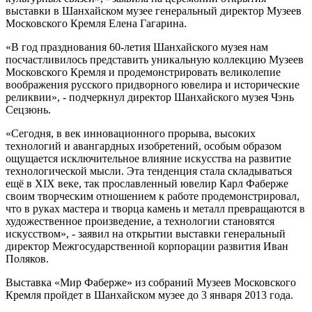
выставки в Шанхайском музее генеральный директор Музеев
Московского Кремля Елена Гагарина.
«В год празднования 60-летия Шанхайского музея нам
посчастливилось представить уникальную коллекцию Музеев
Московского Кремля и продемонстрировать великолепие
воображения русского придворного ювелира и исторические
реликвии», - подчеркнул директор Шанхайского музея Чэнь
Сецзюнь.
«Сегодня, в век инновационного прорыва, высоких
технологий и авангардных изобретений, особым образом
ощущается исключительное влияние искусства на развитие
технологической мысли. Эта тенденция стала складываться
ещё в XIX веке, так прославленный ювелир Карл Фаберже
своим творческим отношением к работе продемонстрировал,
что в руках мастера и творца камень и металл превращаются в
художественное произведение, а технологии становятся
искусством», - заявил на открытии выставки генеральный
директор Межгосударственной корпорации развития Иван
Поляков.
Выставка «Мир Фаберже» из собраний Музеев Московского
Кремля пройдет в Шанхайском музее до 3 января 2013 года.