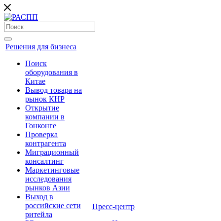
Решения для бизнеса
Поиск
оборудования в
Китае
Вывод товара на
рынок КНР
Открытие
компании в
Гонконге
Проверка
контрагента
Миграционный
консалтинг
Маркетинговые
исследования
рынков Азии
Выход в
российские сети
Пресс-центр
ритейла