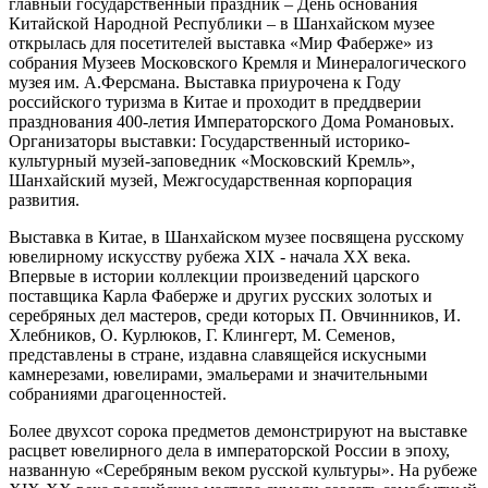
главный государственный праздник – День основания
Китайской Народной Республики – в Шанхайском музее
открылась для посетителей выставка «Мир Фаберже» из
собрания Музеев Московского Кремля и Минералогического
музея им. А.Ферсмана. Выставка приурочена к Году
российского туризма в Китае и проходит в преддверии
празднования 400-летия Императорского Дома Романовых.
Организаторы выставки: Государственный историко-
культурный музей-заповедник «Московский Кремль»,
Шанхайский музей, Межгосударственная корпорация
развития.
Выставка в Китае, в Шанхайском музее посвящена русскому
ювелирному искусству рубежа XIX - начала XX века.
Впервые в истории коллекции произведений царского
поставщика Карла Фаберже и других русских золотых и
серебряных дел мастеров, среди которых П. Овчинников, И.
Хлебников, О. Курлюков, Г. Клингерт, М. Семенов,
представлены в стране, издавна славящейся искусными
камнерезами, ювелирами, эмальерами и значительными
собраниями драгоценностей.
Более двухсот сорока предметов демонстрируют на выставке
расцвет ювелирного дела в императорской России в эпоху,
названную «Серебряным веком русской культуры». На рубеже