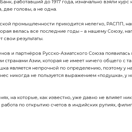
анк, работавший до 1917 года, изначально взяли курс 
 две головы, а не одна.
йской промышленности приходится нелегко, РАСПП, на
оторая велась все последние годы – а нашему Союзу, н
т свои результаты.
членов и партнёров Русско-Азиатского Союза появилась
 странами Азии, которая не имеет ничего общего с та
ка является непрочной по определению, поэтому у на
нес никогда не пользуется выражением «подушка», у н
ях, на которые, как известно, уже давно не влияет ни
работа по открытию счетов в индийских рупиях, фили