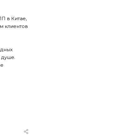
П в Китае,
ом клиентов
адных
 душе.
же