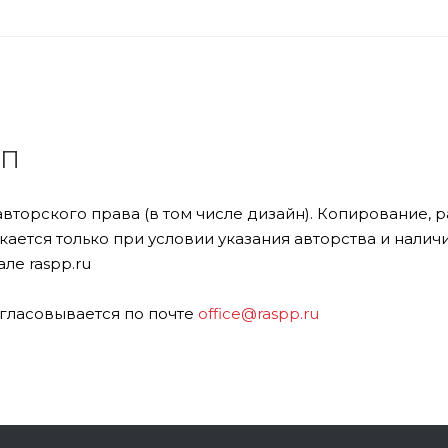
ПП
авторского права (в том числе дизайн). Копирование,
ается только при условии указания авторства и налич
ле raspp.ru
гласовывается по почте
office@raspp.ru