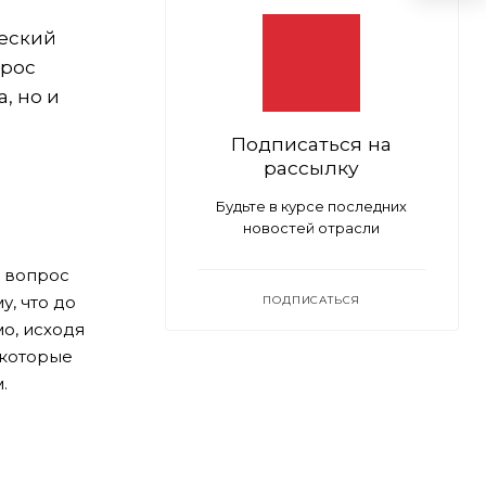
еский
прос
, но и
Подписаться на
рассылку
Будьте в курсе последних
новостей отрасли
д вопрос
у, что до
ПОДПИСАТЬСЯ
о, исходя
 которые
.
и