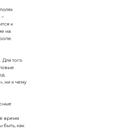
 полях
 –
ится к
ме на
ропе.
 Для того
еловые
од.
, ни к чему
усные
оё время
 быть, как