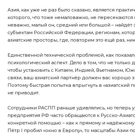
Азия, как уже не раз было сказано, является практ
которого, что тоже немаловажно, не пересекаются
неважно, малый он, средний или большой – найдёт 
субъектам Российской Федерации, регионам, которы
азиатские просторы, где, повторим это ещё раз, ник
Единственной технической проблемой, как показал
психологический аспект. Дело в том, что не только
чтобы установить с Китаем, Индией, Вьетнамом, Ю
связи, ваш азиатский партнёр должен вас хорошо зн
Поэтому быстрая попытка впрыгнуть в «азиатский по
не приводит.
Сотрудники РАСПП раньше удивлялись, но теперь у
предприятия РФ часто обращаются к Русско-Азиа
конкретной помощью – как к прямому и надёжному 
Пётр I пробил «окно в Европу», то масштабы Азии по