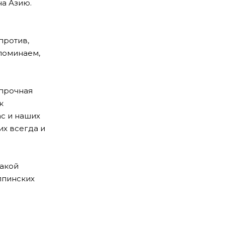
на Азию.
против,
апоминаем,
 прочная
к
с и наших
их всегда и
какой
ппинских