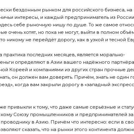
ически бездонным рынком для российского бизнеса, на
 ничьи интересы, и каждый предприниматель из России
здесь себе рыночную нишу по душе. То же самое относ
е очень хотят, но пока не могут, выйти в полном объё
то никому не перейдёт дорогу, как в узкой и тесной Ев
а практика последних месяцев, является морально-
 деньги определяют в Азии вашего надёжного партнёра.
жной Кореей и компаниями из других стран прочные д
ать, он должен вам доверять. Причём, знать не один г
езд», когда вам закрыли дорогу в «западный экспресс»
же привыкли к тому, что даже самые серьёзные и стат
тскому Союзу промышленников и предпринимателей за
проводнику в Азию. Причём что интересно: если в св
зволяют сказать, что на рынки этого континента должны