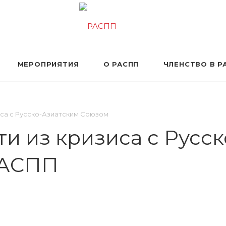
МЕРОПРИЯТИЯ
О РАСПП
ЧЛЕНСТВО В Р
иса с Русско-Азиатским Союзом
ти из кризиса с Русс
РАСПП