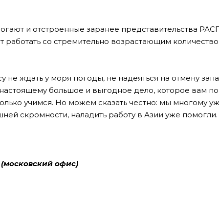
могают и отстроенные заранее представительства РАСП
ают работать со стремительно возрастающим количеств
у не ждать у моря погоды, не надеяться на отмену зап
о-настоящему большое и выгодное дело, которое вам по
олько учимся. Но можем сказать честно: мы многому у
шней скромности, наладить работу в Азии уже помогли.
u (московский офис)