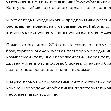
отечественными институтами как Русско-Азиатский Б
Ведь у российского гербового орла, в конце концов,
И вот сегодня, когда многим предприятиям росси
расправляет крылья, как тот самый орёл. Работа, к
в этом году исполняется пять полновесных лет – даё
Помимо этого, итоги 2014 года показывают, что у 
база, торгово-экономическая платформа с ведущими
называемой «подушкой безопасности». Любая подуш
друзей – именно платформа. Скажем, китайский биз
везде только основательная «платформа».
Мы уже давно имеем валютный счёт в китайских юан
кризис. Проведена необходимая подготовительная 
песо, вьетнамских донгах.