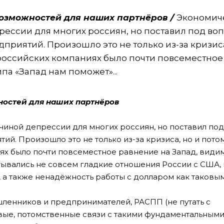
озможностей для наших партнёров /
Экономич
рессии для многих россиян, но поставил под во
приятий. Произошло это не только из-за кризиса
 российских компаниях было почти повсеместное
па «Запад нам поможет»...
ностей для наших партнёров
ичиной депрессии для многих россиян, но поставил по
й. Произошло это не только из-за кризиса, но и потом
х было почти повсеместное равнение на Запад, видим
итывались не совсем гладкие отношения России с США,
, а также ненадёжность работы с долларом как таковым
ленников и предпринимателей, РАСПП (не путать с
вые, потомственные связи с такими фундаментальным