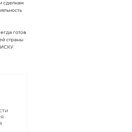
и сделкам
ояльность
егда готов
ей страны
ОИСКУ
сти
ся
а