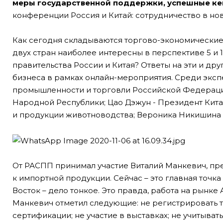
меры государственной поддержки, успешные ке
конференции Россия и Китай: сотрудничество в нов
Как сегодня складываются торгово-экономические
двух стран наиболее интересны в перспективе 5 и
правительства России и Китая? Ответы на эти и др
бизнеса в рамках онлайн-мероприятия. Среди эксп
промышленности и торговли Российской Федерации
Народной Республики; Цао Дэжун - Президент Кита
и продукции животноводства; Вероника Никишина 
От РАСПП принимал участие Виталий Манкевич, пре
к импортной продукции. Сейчас – это главная точк
Восток – дело тонкое. Это правда, работа на рынк
Манкевич отметил следующие: не регистрировать 
сертификации; не участие в выставках; не учитыва