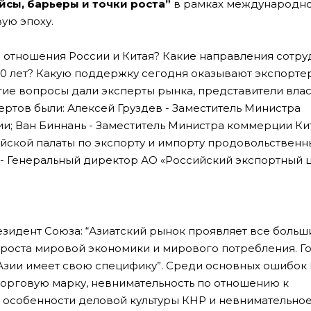
йсы, барьеры и точки роста”
в рамках международно
ую эпоху.
 отношения России и Китая? Какие направления сотру
 10 лет? Какую поддержку сегодня оказывают экспорте
угие вопросы дали эксперты рынка, представители влас
ертов были: Алексей Груздев - Заместитель Министра
; Ван Биннань - Заместитель Министра коммерции Ки
йской палаты по экспорту и импорту продовольственн
- Генеральный директор АО «Российский экспортный ц
зидент Союза: “Азиатский рынок проявляет все больш
а роста мировой экономики и мирового потребления. Го
е Азии имеет свою специфику”. Среди основных ошибок
торговую марку, невнимательность по отношению к
ть особенности деловой культуры КНР и невнимательно