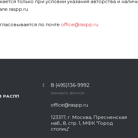
ается только при условии указания авторства и налич
ле raspp.ru
гласовывается по почте
office@raspp.ru
8 (495)136-9992
ЗАКАЗАТЬ ЗВОНОК
В РАСПП
office@raspp.ru
123317, г. Москва, Пресненская
наб., 8, стр. 1, МФК "Город
столиц"