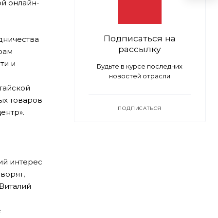
й онлайн-
Подписаться на
дничества
рассылку
рам
ти и
Будьте в курсе последних
новостей отрасли
тайской
ых товаров
ПОДПИСАТЬСЯ
ентр».
ий интерес
ворят,
 Виталий
е