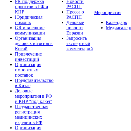
PR-поддержка
Новости
проектов в РФ и
РАСПП
КНР
Пресса о
Мероприятия
Юридическая
РАСПП
помощь
Деловые
Календарь
GR и внешние
новости
Медиагалер
коммуникации
Евразии
Организация
Запросить
деловых визитов в
экспертный
Китай
комментарий
Привлечение
инвестиций
Организация
импортных
поставок
Представительство
в Китае
Деловые
мероприятия в РФ
и КНР “под ключ”
Государственная
регистрация
медицинских
изделий в РФ
Организация