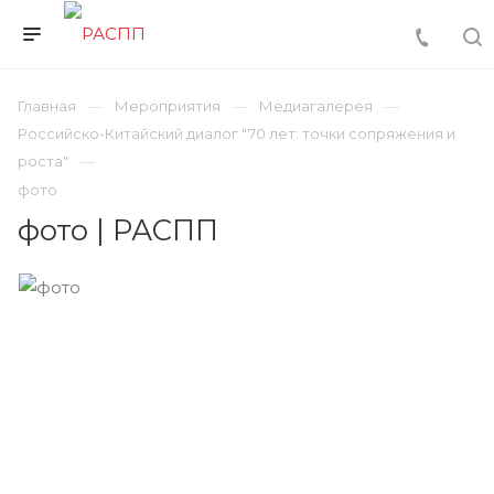
Главная
Мероприятия
Медиагалерея
Российско-Китайский диалог "70 лет: точки сопряжения и
роста"
фото
фото | РАСПП