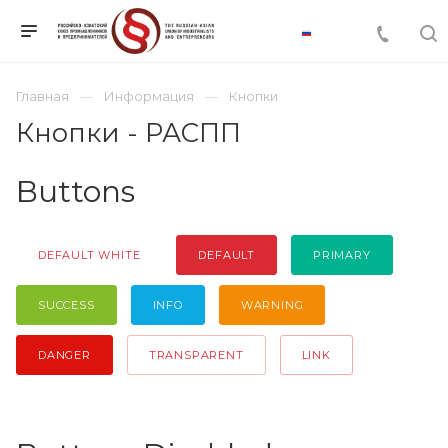
Главная
Информация
Кнопки
Кнопки - РАСПП
Buttons
DEFAULT WHITE
DEFAULT
PRIMARY
SUCCESS
INFO
WARNING
DANGER
TRANSPARENT
LINK