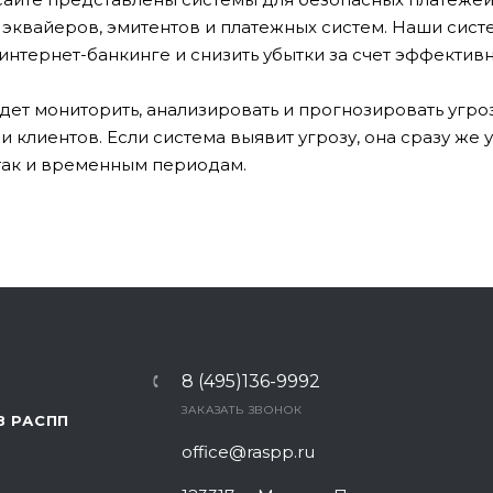
 эквайеров, эмитентов и платежных систем. Наши сист
интернет-банкинге и снизить убытки за счет эффекти
дет мониторить, анализировать и прогнозировать угро
и клиентов. Если система выявит угрозу, она сразу же 
так и временным периодам.
8 (495)136-9992
ЗАКАЗАТЬ ЗВОНОК
В РАСПП
office@raspp.ru