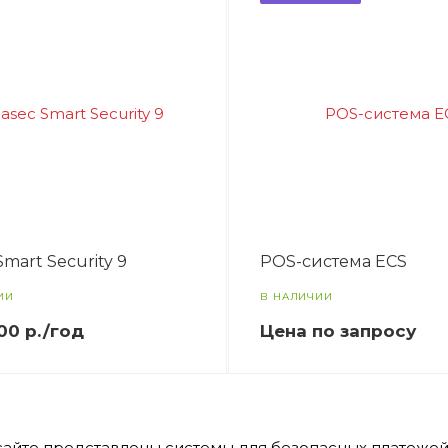
Smart Security 9
POS-система ECS
ИИ
В НАЛИЧИИ
900
р.
/год
Цена по зап
р
осу
айте представлены системы для безопасных платежей 