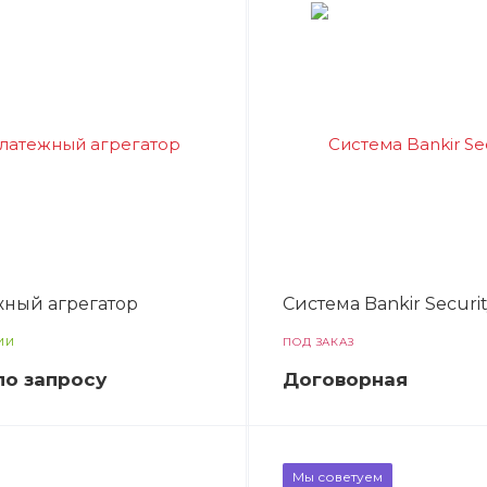
ный агрегатор
Система Bankir Securi
ИИ
ПОД ЗАКАЗ
по зап
р
осу
Догово
р
ная
Мы советуем