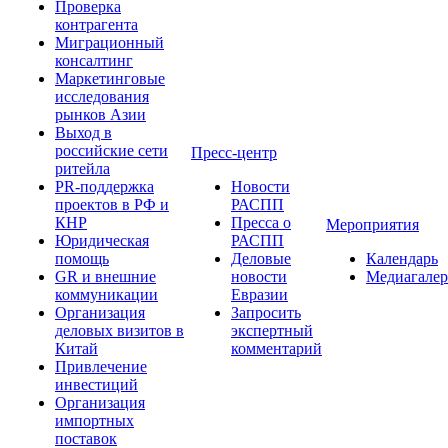
Проверка
контрагента
Миграционный
консалтинг
Маркетинговые
исследования
рынков Азии
Выход в
российские сети
Пресс-центр
ритейла
PR-поддержка
Новости
проектов в РФ и
РАСПП
КНР
Пресса о
Мероприятия
Юридическая
РАСПП
помощь
Деловые
Календарь
GR и внешние
новости
Медиагалер
коммуникации
Евразии
Организация
Запросить
деловых визитов в
экспертный
Китай
комментарий
Привлечение
инвестиций
Организация
импортных
поставок