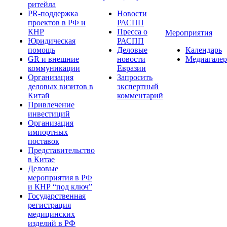
ритейла
PR-поддержка
Новости
проектов в РФ и
РАСПП
КНР
Пресса о
Мероприятия
Юридическая
РАСПП
помощь
Деловые
Календарь
GR и внешние
новости
Медиагалер
коммуникации
Евразии
Организация
Запросить
деловых визитов в
экспертный
Китай
комментарий
Привлечение
инвестиций
Организация
импортных
поставок
Представительство
в Китае
Деловые
мероприятия в РФ
и КНР “под ключ”
Государственная
регистрация
медицинских
изделий в РФ