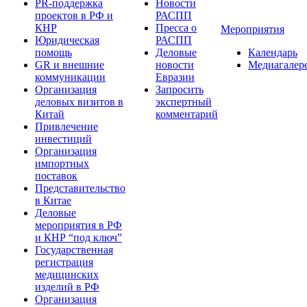
PR-поддержка
Новости
проектов в РФ и
РАСПП
КНР
Пресса о
Мероприятия
Юридическая
РАСПП
помощь
Деловые
Календарь
GR и внешние
новости
Медиагалер
коммуникации
Евразии
Организация
Запросить
деловых визитов в
экспертный
Китай
комментарий
Привлечение
инвестиций
Организация
импортных
поставок
Представительство
в Китае
Деловые
мероприятия в РФ
и КНР “под ключ”
Государственная
регистрация
медицинских
изделий в РФ
Организация